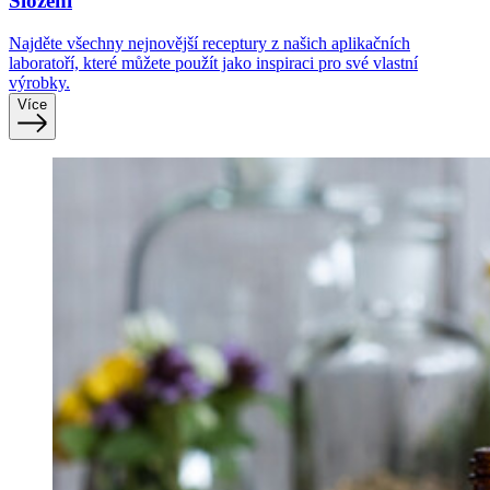
Složení
Najděte všechny nejnovější receptury z našich aplikačních
laboratoří, které můžete použít jako inspiraci pro své vlastní
výrobky.
Více