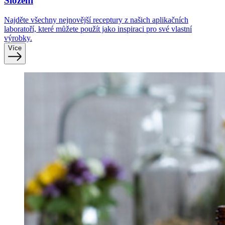
Složení
Najděte všechny nejnovější receptury z našich aplikačních
laboratoří, které můžete použít jako inspiraci pro své vlastní
výrobky.
Více